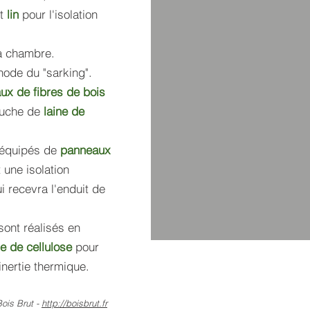
et
lin
pour l'isolation
a chambre.
thode du "sarking".
ux de fibres de bois
ouche de
laine de
t équipés de
panneaux
 une isolation
i recevra l'enduit de
sont réalisés en
e de cellulose
pour
nertie thermique.
Bois Brut -
http://boisbrut.fr