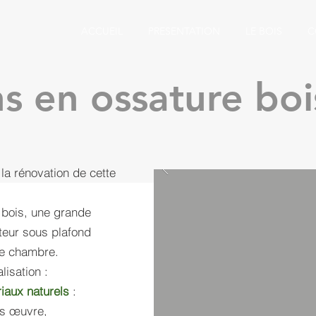
ACCUEIL
PRESENTATION
LE BOIS
C
s en ossature boi
la rénovation de cette
 bois, une grande
teur sous plafond
ne chambre.
lisation :
iaux naturels
:
os œuvre,